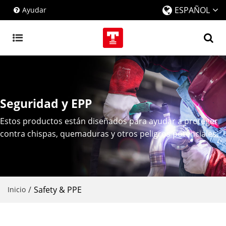
ESPAÑOL
Ayudar
Seguridad y EPP
Estos productos están diseñados para ayudar a proteger
contra chispas, quemaduras y otros peligros potenciales.
/
Safety & PPE
Inicio