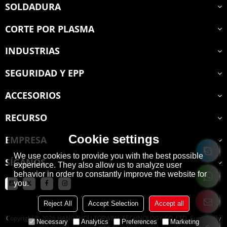
SOLDADURA
CORTE POR PLASMA
INDUSTRIAS
SEGURIDAD Y EPP
ACCESORIOS
RECURSO
Cookie settings
EMPRESA
We use cookies to provide you with the best possible
SÍGANOS
experience. They also allow us to analyze user
behavior in order to constantly improve the website for
you.
Reject All
Accept Selection
Accept all
Copyright © 2026
HANGZHOU TOPWELL TECHNOLOGY CO.,LTD.
Support By
Necessary
Analytics
Preferences
Marketing