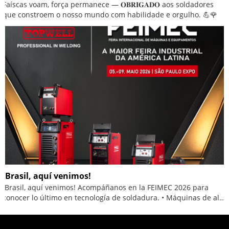
Faíscas voam, força permanece — 𝐎𝐁𝐑𝐈𝐆𝐀𝐃𝐎 aos soldadores
que constroem o nosso mundo com habilidade e orgulho. 💪🌹
¡Brasil, aquí venimos!
¡Brasil, aquí venimos! Acompáñanos en la FEIMEC 2026 para
conocer lo último en tecnología de soldadura. • Máquinas de alto
rendimiento • Precisión y estabilidad garantizadas