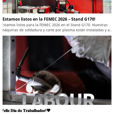
¡Estamos listos en la FEMEC 2026 – Stand G170!
Estamos listos para la FEMEC 2026 en el Stand G170. Nuestras
máquinas de soldadura y corte por plasma están instaladas y a
la espera de su visita. Contamos con equipos en exhibición,
hojas técnicas disponibles y atención personalizada en el lugar.
Ven a conversar directamente sobre soluciones de soldadura y
corte por plasma diseñadas para trabajar para usted.
𝐅𝐞𝐥𝐢𝐳 𝐃𝐢𝐚 𝐝𝐨 𝐓𝐫𝐚𝐛𝐚𝐥𝐡𝐚𝐝𝐨𝐫!💖