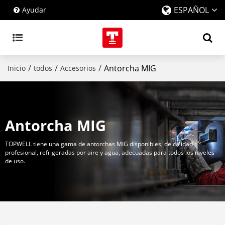
ESPAÑOL
Ayudar
/
/
/
Antorcha MIG
Inicio
todos
Accesorios
Antorcha MIG
TOPWELL tiene una gama de antorchas MIG disponibles, de calidad
profesional, refrigeradas por aire y agua, adecuadas para todos los niveles
de uso.