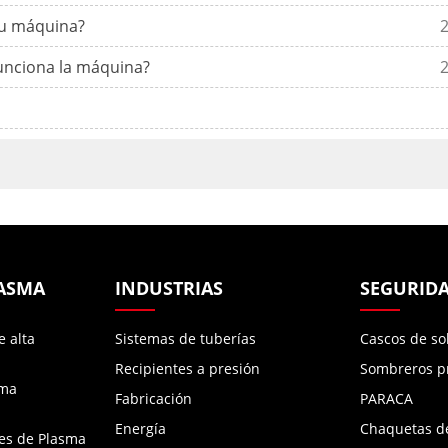
su máquina?
unciona la máquina?
LASMA
INDUSTRIAS
SEGURIDA
e alta
Sistemas de tuberías
Cascos de so
Recipientes a presión
Sombreros p
sma
Fabricación
PARACA
Energía
Chaquetas d
es de Plasma