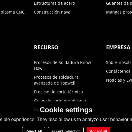
Estructuras de acero
Guantes de 
r plasma CNC
Construcción naval
Mangas prot
RECURSO
EMPRESA
Procesos de Soldadura Know-
Sobre nosotr
How
Contáctenos
Procesos de soldadura
Noticias y Ev
avanzada de Topwell
Proceso de corte térmico
Guías de corte por plasma
Cookie settings
Guías de corte mecánico
ible experience. They also allow us to analyze user behavior in
Reject All
Accept Selection
Accept all