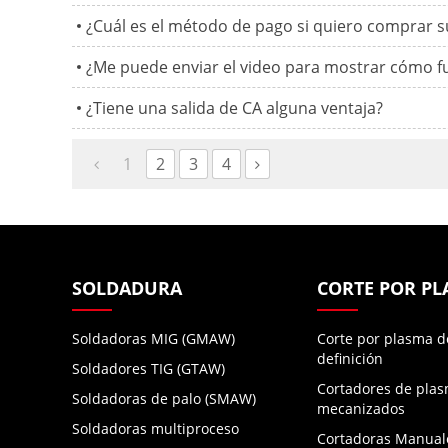
¿Cuál es el método de pago si quiero comprar 
¿Me puede enviar el video para mostrar cómo f
¿Tiene una salida de CA alguna ventaja?
1
2
3
4
SOLDADURA
CORTE POR P
Soldadoras MIG (GMAW)
Corte por plasma d
definición
Soldadores TIG (GTAW)
Cortadores de pla
Soldadoras de palo (SMAW)
mecanizados
Soldadoras multiproceso
Cortadoras Manual