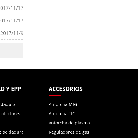
2017/11/17
2017/11/17
2017/11/9
D Y EPP
ACCESORIOS
ldadura
Antorcha MIG
rotectores
Antorcha TIG
antorcha de plasma
e soldadura
Reguladores de gas