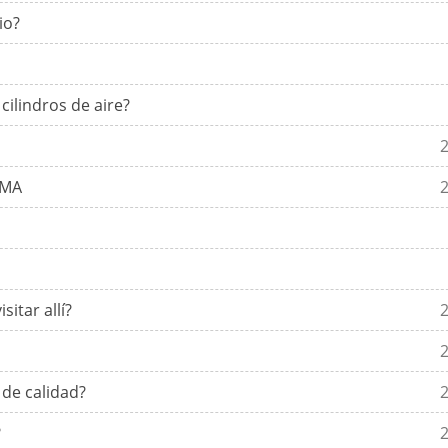
io?
cilindros de aire?
IMA
itar allí?
 de calidad?
?