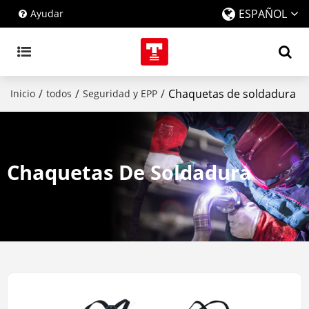
ESPAÑOL
Ayudar
/
/
/
Chaquetas de soldadura
Inicio
todos
Seguridad y EPP
Chaquetas De Soldadura