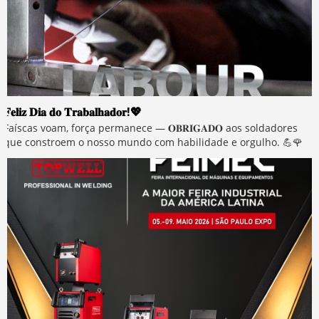
𝐅𝐞𝐥𝐢𝐳 𝐃𝐢𝐚 𝐝𝐨 𝐓𝐫𝐚𝐛𝐚𝐥𝐡𝐚𝐝𝐨𝐫!💖
Faíscas voam, força permanece — 𝐎𝐁𝐑𝐈𝐆𝐀𝐃𝐎 aos soldadores
que constroem o nosso mundo com habilidade e orgulho. 💪🌹