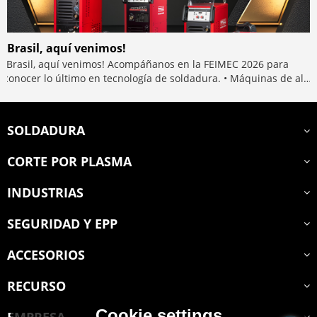
¡Brasil, aquí venimos!
¡Brasil, aquí venimos! Acompáñanos en la FEIMEC 2026 para
conocer lo último en tecnología de soldadura. • Máquinas de alto
rendimiento • Precisión y estabilidad garantizadas
SOLDADURA
CORTE POR PLASMA
INDUSTRIAS
SEGURIDAD Y EPP
ACCESORIOS
RECURSO
Cookie settings
EMPRESA