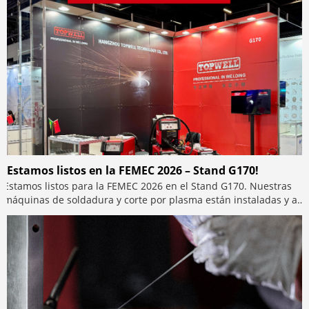
¡Estamos listos en la FEMEC 2026 – Stand G170!
Estamos listos para la FEMEC 2026 en el Stand G170. Nuestras
máquinas de soldadura y corte por plasma están instaladas y a
la espera de su visita. Contamos con equipos en exhibición,
hojas técnicas disponibles y atención personalizada en el lugar.
Ven a conversar directamente sobre soluciones de soldadura y
corte por plasma diseñadas para trabajar para usted.