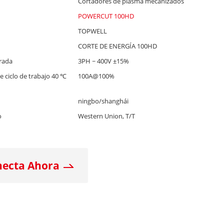
Cortadores de plasma mecanizados
POWERCUT 100HD
TOPWELL
CORTE DE ENERGÍA 100HD
trada
3PH ~ 400V ±15%
de ciclo de trabajo 40 ℃
100A@100%
ningbo/shanghái
o
Western Union, T/T
necta Ahora