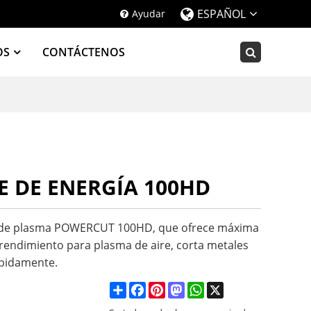
ESPAÑOL
Ayudar
OS
CONTÁCTENOS
E DE ENERGÍA 100HD
a de plasma POWERCUT 100HD, que ofrece máxima
 rendimiento para plasma de aire, corta metales
pidamente.
Share
Facebook
Pinterest
Mastodon
WhatsApp
X