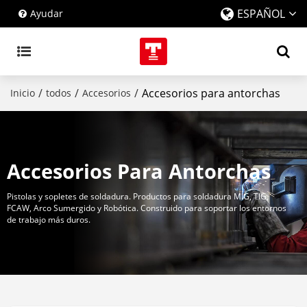
ESPAÑOL
Ayudar
/
/
/
Accesorios para antorchas
Inicio
todos
Accesorios
Accesorios Para Antorchas
Pistolas y sopletes de soldadura. Productos para soldadura MIG, TIG,
FCAW, Arco Sumergido y Robótica. Construido para soportar los entornos
de trabajo más duros.