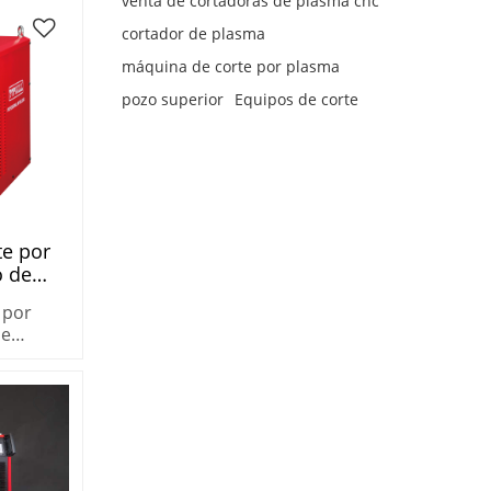
clo de
venta de cortadoras de plasma cnc
l 100 %.
cortador de plasma
máquina de corte por plasma
pozo superior
Equipos de corte
te por
o de
OPWELL
 por
CUT-
de
WELL a
T-125HD