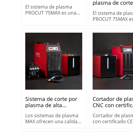
plasma de cort
El sistema de plasma
manual PROCU
PROCUT 75MAX es una
El sistema de pla
75MAX
máquina versátil para
PROCUT 75MAX e
corte de servicio pesado
máquina versátil 
de 25 mm (1″) en
corte de servicio
entornos exigentes.
de 25 mm (1″) en
entornos exigente
Sistema de corte por
Cortador de pl
plasma de alta
CNC con certifi
definición MAX400 con
para proceso de
Los sistemas de plasma
Cortador de pla
productividad
dulce procut H
MAX ofrecen una calidad
con certificado C
adicional
de corte de alto
proceso de acero