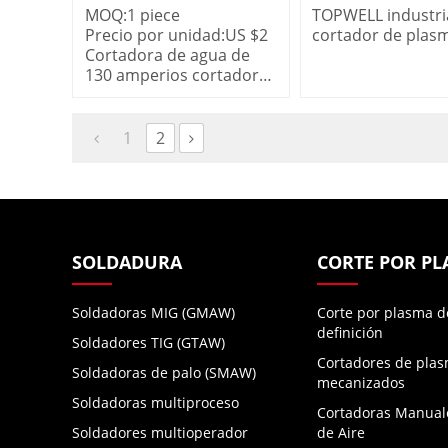
cortadora de plasma
plasma 340V co
MOQ:
1
piece
TOPWELL industri
cnc PowerCUT-100H
de plasma a la 
Precio por unidad:
US $
2
cortador de plas
PROCUT-105HD
Cortadora de agua de
cortador de plasm
130 amperios cortadora
venta PROCUT-1
de plasma cnc
PowerCUT-100H
1
2
SOLDADURA
CORTE POR P
Soldadoras MIG (GMAW)
Corte por plasma d
definición
Soldadores TIG (GTAW)
Cortadores de pla
Soldadoras de palo (SMAW)
mecanizados
Soldadoras multiproceso
Cortadoras Manual
Soldadores multioperador
de Aire