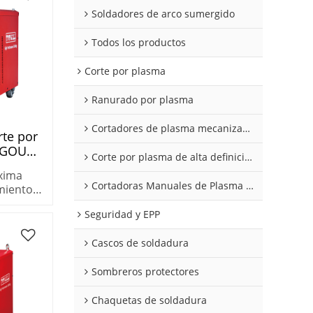
Soldadores de arco sumergido
Todos los productos
Corte por plasma
Ranurado por plasma
Cortadores de plasma mecanizados
te por
 GOUGE
Corte por plasma de alta definición
xima
Cortadoras Manuales de Plasma de Aire
miento
 limpio,
Seguridad y EPP
nurado
anizado
Cascos de soldadura
Sombreros protectores
Chaquetas de soldadura