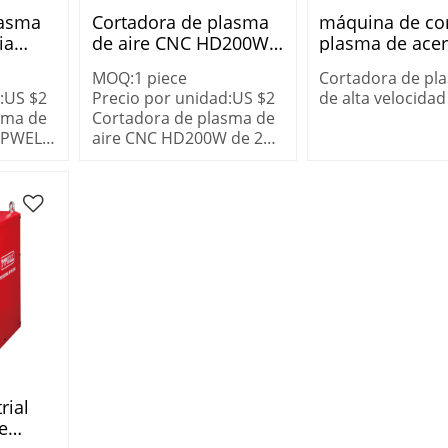
lasma
Cortadora de plasma
máquina de cor
ia
de aire CNC HD200W
plasma de acer
rCUT-
de 200 amperios de
aire/aire topwe
MOQ:
1
piece
Cortadora de pl
alta dentición
POWERCUT-10
:
US $
2
Precio por unidad:
US $
2
de alta velocidad
sma de
Cortadora de plasma de
trabajo pesado T
TOPWELL
aire CNC HD200W de 200
100amp POWERC
amperios de alta
100H
dentición
rial
e