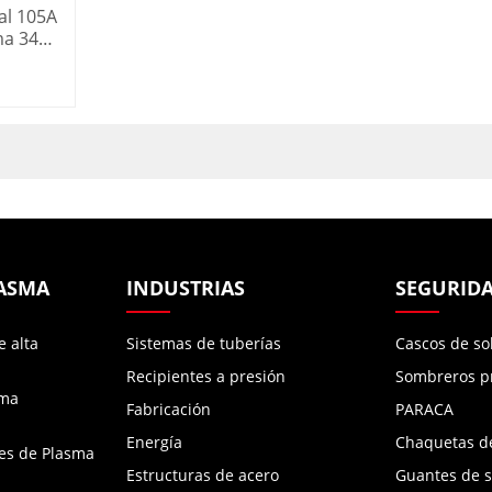
rtador
al 105A
venta
ma 340V
a a la
05HD
LASMA
INDUSTRIAS
SEGURIDA
e alta
Sistemas de tuberías
Cascos de so
Recipientes a presión
Sombreros p
sma
Fabricación
PARACA
Energía
Chaquetas d
es de Plasma
Estructuras de acero
Guantes de 