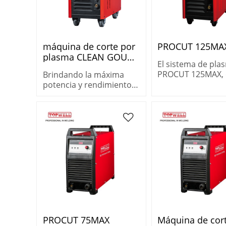
máquina de corte por
PROCUT 125MA
plasma CLEAN GOUGE
El sistema de pla
130HD
PROCUT 125MAX,
Brindando la máxima
ofrece máxima po
potencia y rendimiento
y rendimiento pa
para un ranurado limpio,
plasma de aire, c
el sistema de ranurado
metales gruesos
por plasma mecanizado
rápidamente.
profesional
PROCUT 75MAX
Máquina de cor