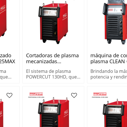
zado
Cortadoras de plasma
máquina de cor
125MAX
mecanizadas
plasma CLEAN
POWERCUT 130HD
130HD
sma
El sistema de plasma
Brindando la má
 que
POWERCUT 130HD, que
potencia y rendi
tencia
ofrece máxima potencia
para un ranurado
ra
y rendimiento para
el sistema de ra
orta
plasma de aire, corta
por plasma mec
metales gruesos
profesional
rápidamente.