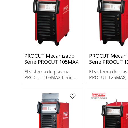
PROCUT Mecanizado
PROCUT Mecani
Serie PROCUT 105MAX
Serie PROCUT 
El sistema de plasma
El sistema de pla
PROCUT 105MAX tiene el
PROCUT 125MAX,
ciclo de trabajo y el
ofrece máxima po
rendimiento necesarios
y rendimiento pa
para trabajos de corte
plasma de aire, c
industrial exigentes.
metales gruesos
rápidamente.