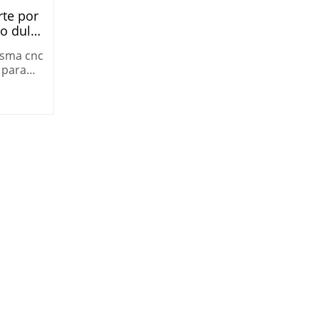
te por
o dulce
ll
asma cnc
0HD
 para
opwell
UT-