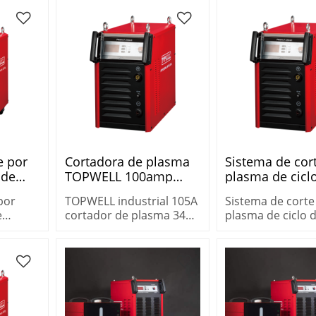
100amp POWERCUT-
ligeras con un ci
100H
trabajo de 500A a
e por
Cortadora de plasma
Sistema de cor
 de
TOPWELL 100amp
plasma de cicl
OPWELL
340V PROCUT-105HD
trabajo alto T
por
TOPWELL industrial 105A
Sistema de corte
X
a la venta PRO
e
cortador de plasma 340V
plasma de ciclo 
125HD CNC
WELL
cortador de plasma
trabajo alto TOP
PROCUT-105HD
la venta PROCU
CNC