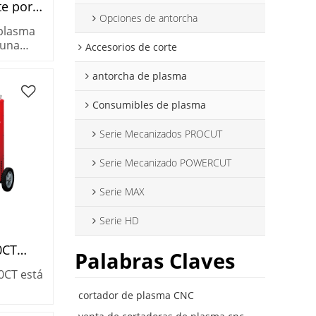
te por
Opciones de antorcha
 plasma
 una
Accesorios de corte
de alto
 una
antorcha de plasma
te
Consumibles de plasma
Serie Mecanizados PROCUT
Serie Mecanizado POWERCUT
Serie MAX
Serie HD
0CT
Palabras Claves
a
0CT está
da
cortador de plasma CNC
striales