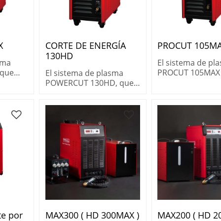
X
CORTE DE ENERGÍA
PROCUT 105M
130HD
sma
El sistema de pl
 que
PROCUT 105MAX t
El sistema de plasma
tencia
ciclo de trabajo y
POWERCUT 130HD, que
ra
rendimiento nec
ofrece máxima potencia
orta
para trabajos de
y rendimiento para
industriales exig
plasma de aire, corta
metales gruesos
rápidamente.
te por
MAX300 ( HD 300MAX )
MAX200 ( HD 2