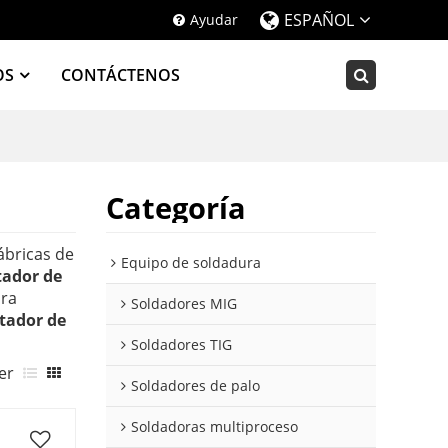
ESPAÑOL
Ayudar
OS
CONTÁCTENOS
Categoría
ábricas de
Equipo de soldadura
tador de
ara
Soldadores MIG
tador de
Soldadores TIG
er
Soldadores de palo
Soldadoras multiproceso