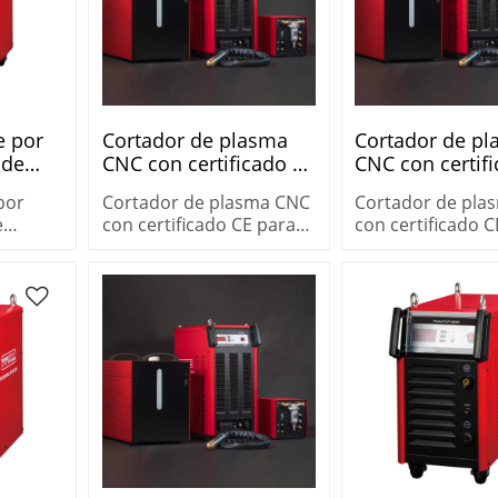
e por
Cortador de plasma
Cortador de p
 de
CNC con certificado CE
CNC con certif
OPWELL
para proceso de acero
para proceso d
por
Cortador de plasma CNC
Cortador de pla
X
dulce procut HD200W
dulce procut 
e
con certificado CE para
con certificado C
WELL
proceso de acero dulce
proceso de acero
procut
procut HD200W