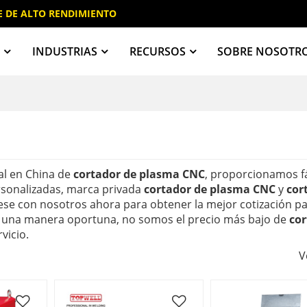
E DE ALTO RENDIMIENTO
A
INDUSTRIAS
RECURSOS
SOBRE NOSOTR
al en China de
cortador de plasma CNC
, proporcionamos f
rsonalizadas, marca privada
cortador de plasma CNC
y
cor
se con nosotros ahora para obtener la mejor cotización p
 una manera oportuna, no somos el precio más bajo de
cor
vicio.
V