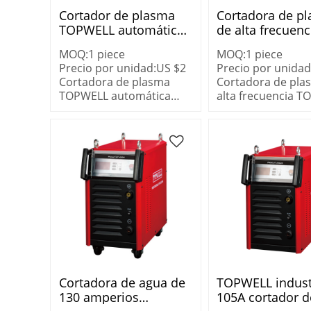
Cortador de plasma
Cortadora de p
TOPWELL automático
de alta frecuenc
igbt HD200W a la
TOPWELL Powe
MOQ:
1
piece
MOQ:
1
piece
venta
100H
Precio por unidad:
US $
2
Precio por unidad
Cortadora de plasma
Cortadora de pla
TOPWELL automática
alta frecuencia 
igbt HD200W a la venta
PowerCUT-100H
Cortadora de agua de
TOPWELL indust
130 amperios
105A cortador d