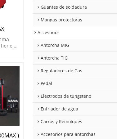
Guantes de soldadura
Mangas protectoras
AX
Accesorios
asma
Antorcha MIG
iene el
 el
esarios
Antorcha TIG
 corte
entes.
Reguladores de Gas
Pedal
Electrodos de tungsteno
Enfriador de agua
Carros y Remolques
Accesorios para antorchas
00MAX )