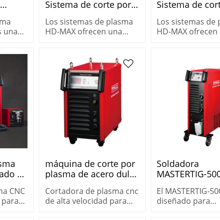
e
Sistema de corte por
Sistema de cor
T
plasma de alta
plasma de alta
sma
Los sistemas de plasma
Los sistemas de
definición con
definición con
s una
HD-MAX ofrecen una
HD-MAX ofrecen
productividad
productividad
para
calidad de corte de alto
calidad de corte 
adicional
adicional
 pesado
rendimiento con una
rendimiento con
velocidad de corte
velocidad de cor
s.
maximizada.
maximizada.
asma
máquina de corte por
Soldadora
cado CE
plasma de acero dulce
MASTERTIG-50
 acero
aire/aire topwell
AC/DC TIG par
sma CNC
Cortadora de plasma cnc
El MASTERTIG-50
D200W
POWERCUT-100HD
industria pesa
E para
de alta velocidad para
diseñado para
 dulce
trabajo pesado Topwell
aplicaciones indu