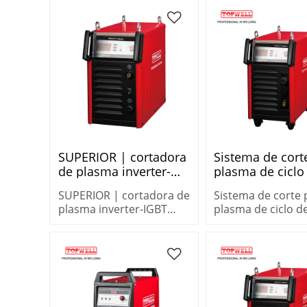
rendimiento con una
procut HD200W
velocidad de corte
maximizada.
SUPERIOR | cortadora
Sistema de cort
de plasma inverter-
plasma de ciclo
IGBT PROCUT-125HD
trabajo alto T
SUPERIOR | cortadora de
Sistema de corte 
CNC
PROCUT-125MA
plasma inverter-IGBT
plasma de ciclo d
PROCUT-125HD CNC
trabajo alto TOP
PROCUT-125MAX