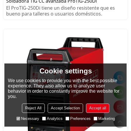
Soldadora TIG CC avanzada ProTIG-250Di
El ProTIG-250Di tiene un diseño resistente que es
bueno para talleres o usuarios domésticos.
Cookie settings
We use cookies to provide you with the best possible
experience. They also allow us to analyze user
behavior in order to constantly improve the website for
you.
Reject All
Accept Selection
Accept all
Necessary
Analytics
Preferences
Marketing